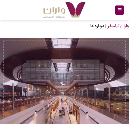
Ski
t
conten
واران ترنسفر
|
درباره ما
واران
ترانسفر