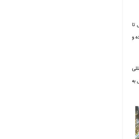
 تا
ده و
للی
 به