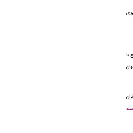
رای
در واقع با
هان
ران
صله