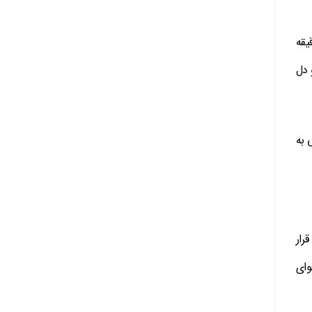
فهان قرار دارد‌. همچنین فاصله آن با فرودگاه شهید بهشتی فقط ۳۰ دقیقه
و دل
 به
د بهشتی قرار
وای