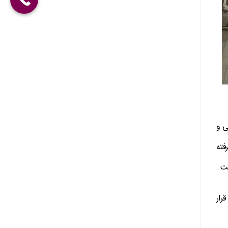
نی و
فته
رار