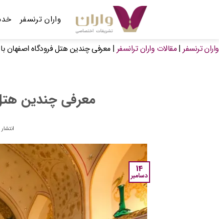
Ski
t
واران ترنسفر
خدم
conten
واران ترنسفر
|
مقالات واران ترانسفر
|
معرفی چندین هتل فرودگاه اصفهان با ا
معرفی چندین هتل 
انتشار 
14
دسامبر