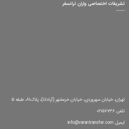
تشریفات اختصاصی واران ترانسفر
تهران، خیابان سهروردی، خیابان خرمشهر (آپادانا)، پلاک81، طبقه 5
تلفن: ۰۲۱۵۷۷۳۶
ایمیل: info@varantransfer.com